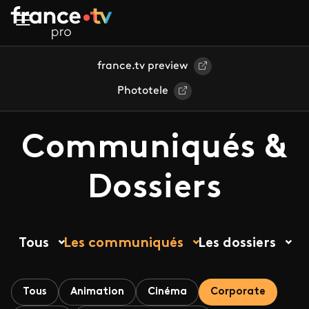
Aller au contenu principal
france.tv preview
Phototele
Communiqués &
Dossiers
Tous
Les communiqués
Les dossiers
Tous
Animation
Cinéma
Corporate