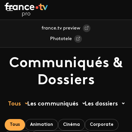
Aller au contenu principal
france.tv preview
Phototele
Communiqués &
Dossiers
Tous
Les communiqués
Les dossiers
Tous
Animation
Cinéma
Corporate