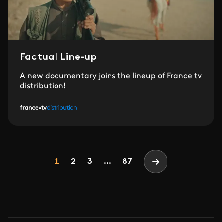
Factual Line-up
A new documentary joins the lineup of France tv
distribution!
Pagination
Page
Page
Page
1
2
3
...
87
Page suivante