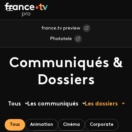
Aller au contenu principal
france.tv preview
Phototele
Communiqués &
Dossiers
Tous
Les communiqués
Les dossiers
Tous
Animation
Cinéma
Corporate