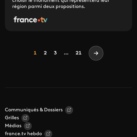
choisir le monument qui représentera leur
région parmi deux propositions.
Pagination
Page
Page
Page
1
2
3
...
21
Page suivante
Communiqués & Dossiers
Grilles
Médias
france.tv hebdo