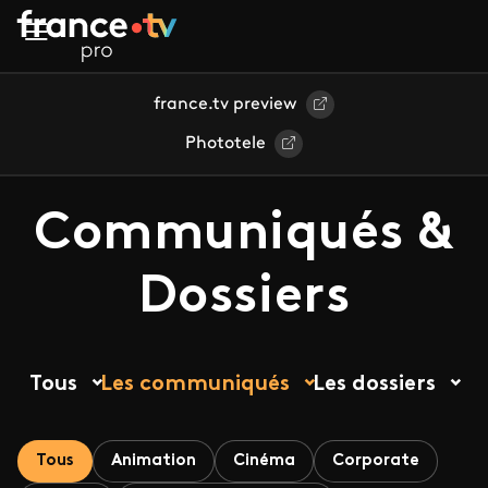
Aller au contenu principal
france.tv preview
Phototele
Communiqués &
Dossiers
Tous
Les communiqués
Les dossiers
Tous
Animation
Cinéma
Corporate