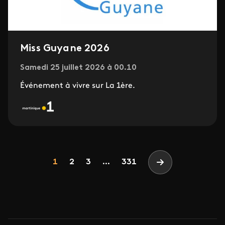
Miss Guyane 2026
Samedi 25 juillet 2026 à 00.10
Événement à vivre sur La 1ère.
Pagination
Page
Page
Page
1
2
3
...
331
Page suivante