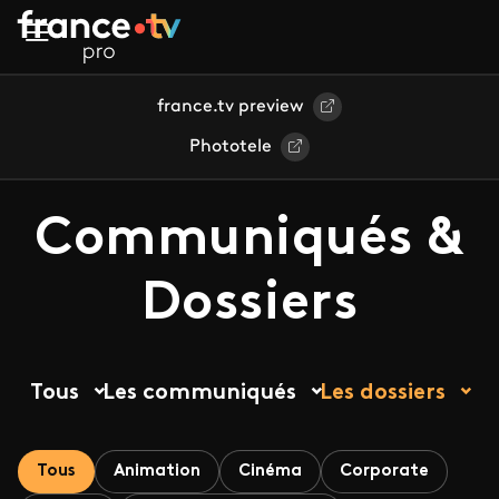
Aller au contenu principal
france.tv preview
Phototele
Communiqués &
Dossiers
Tous
Les communiqués
Les dossiers
Tous
Animation
Cinéma
Corporate