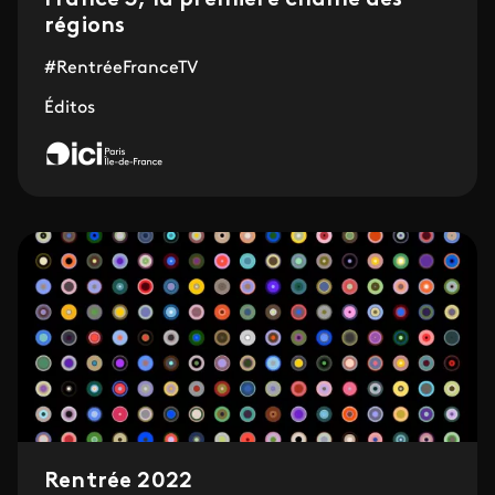
France 3, la première chaîne des
régions
#RentréeFranceTV
Éditos
Rentrée 2022