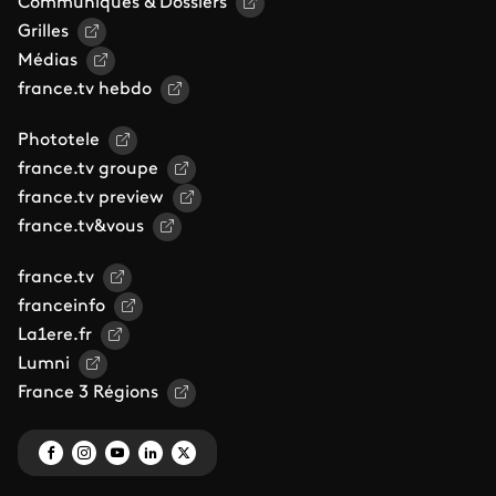
Communiqués & Dossiers
Grilles
Médias
france.tv hebdo
Phototele
france.tv groupe
france.tv preview
france.tv&vous
france.tv
franceinfo
La1ere.fr
Lumni
France 3 Régions