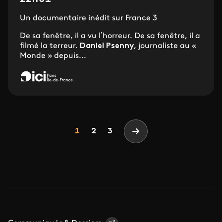
Un documentaire inédit sur France 3
De sa fenêtre, il a vu l’horreur. De sa fenêtre, il a
filmé la terreur.
Daniel Psenny
, journaliste au «
Monde » depuis...
Pagination
Page
Page
Page
1
2
3
Page suivante