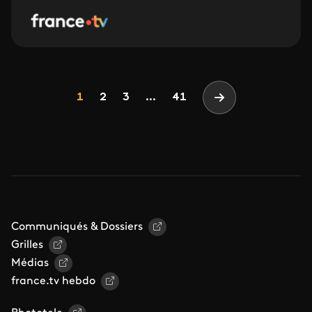
Pagination
Page
Page
Page
1
2
3
...
41
Page suivante
Communiqués & Dossiers
Grilles
Médias
france.tv hebdo