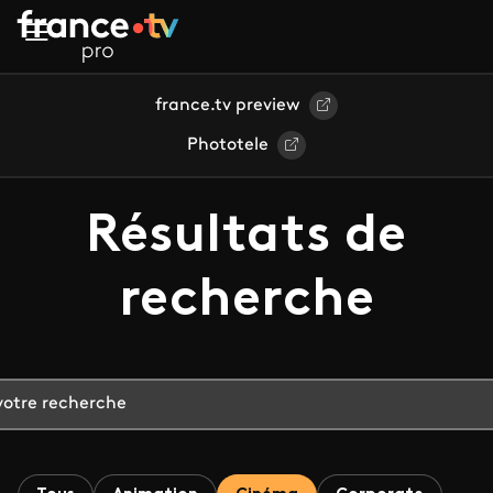
Aller au contenu principal
france.tv preview
Phototele
Résultats de
recherche