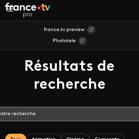
Aller au contenu principal
france.tv preview
Phototele
Résultats de
recherche