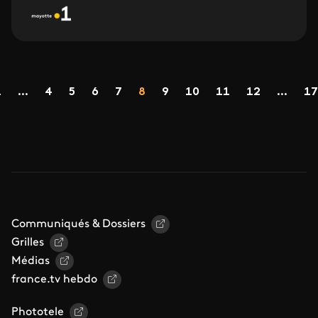
Pagination
Page
Page
Page
Page
Page
Page
Page
Page
Page
1
...
4
5
6
7
8
9
10
11
12
...
17
récédente
Communiqués & Dossiers
Grilles
Médias
france.tv hebdo
Phototele