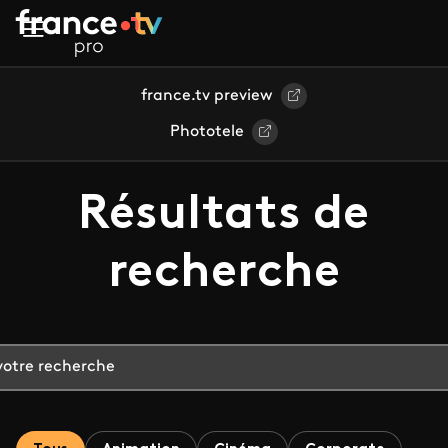
Aller au contenu principal
france.tv preview
Phototele
Résultats de
recherche