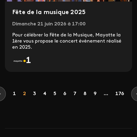
Fête de la musique 2025
Dimanche 21 juin 2026 à 17:00
Pour célébrer la Fête de la Musique, Mayotte la
1ère vous propose le concert évènement réalisé
en 2025.
Pagination
Page
Page
Page
Page
Page
Page
Page
Page
Page
1
2
3
4
5
6
7
8
9
...
176
Page précédente