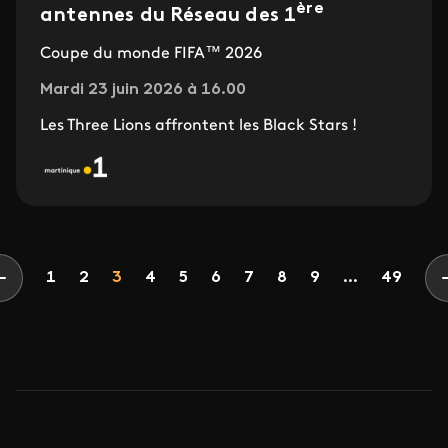
ère
antennes du Réseau des 1
Coupe du monde FIFA™ 2026
Mardi 23 juin 2026 à 16.00
Les Three Lions affrontent les Black Stars !
Pagination
Page
Page
Page
Page
Page
Page
Page
Page
Page
1
2
3
4
5
6
7
8
9
...
49
Page précédente