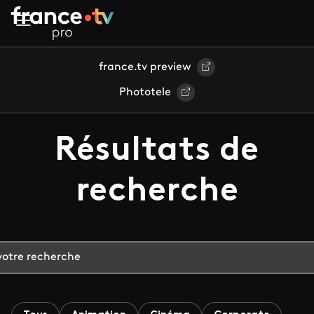
Aller au contenu principal
france.tv preview
Phototele
Résultats de
recherche