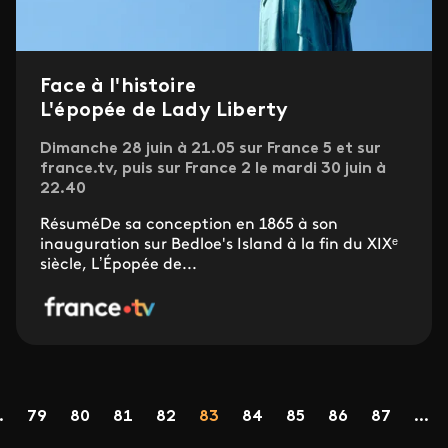
Face à l'histoire
L'épopée de Lady Liberty
Dimanche 28 juin à 21.05 sur France 5 et sur
france.tv, puis sur France 2 le mardi 30 juin à
22.40
RésuméDe sa conception en 1865 à son
inauguration sur Bedloe's Island à la fin du XIXᵉ
siècle, L’Épopée de...
Pagination
Page
Page
Page
Page
Page
Page
Page
Page
Page
.
79
80
81
82
83
84
85
86
87
...
dente