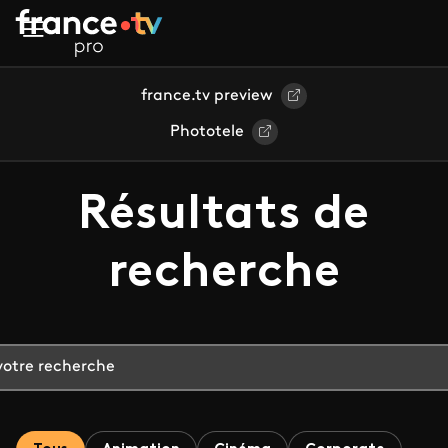
Aller au contenu principal
france.tv preview
Phototele
Résultats de
recherche