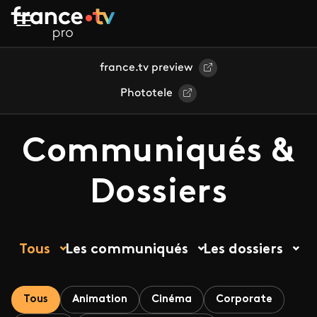
Aller au contenu principal
france.tv preview
Phototele
Communiqués &
Dossiers
Tous
Les communiqués
Les dossiers
Tous
Animation
Cinéma
Corporate