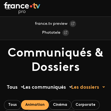
Aller au contenu principal
france.tv preview
Phototele
Communiqués &
Dossiers
Tous
Les communiqués
Les dossiers
Tous
Animation
Cinéma
Corporate