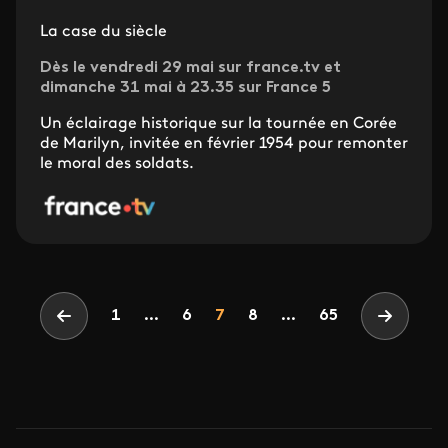
La case du siècle
Dès le vendredi 29 mai sur france.tv et
dimanche 31 mai à 23.35 sur France 5
Un éclairage historique sur la tournée en Corée
de Marilyn, invitée en février 1954 pour remonter
le moral des soldats.
Pagination
Page
Page
Page
1
...
6
7
8
...
65
Page précédente
Page su