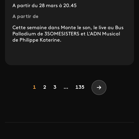
A partir du 28 mars à 20.45
A partir de
Cette semaine dans Monte le son, le live au Bus
Palladium de 3SOMESISTERS et L'ADN Musical
de Philippe Katerine.
Pagination
Page
Page
Page
1
2
3
...
135
Page suivante