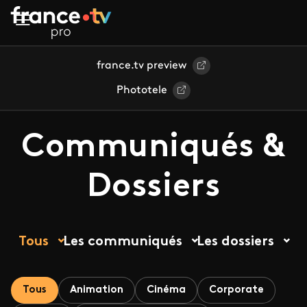
Aller au contenu principal
france.tv preview
Phototele
Communiqués &
Dossiers
Tous
Les communiqués
Les dossiers
Tous
Animation
Cinéma
Corporate