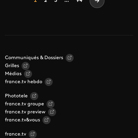
Page
Page
Page
1
2
3
...
94
Page suivante
Communiqués & Dossiers
Grilles
Médias
france.tv hebdo
Phototele
france.tv groupe
france.tv preview
france.tv&vous
france.tv