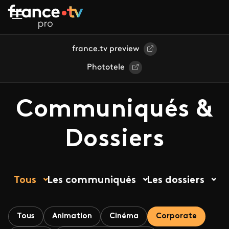
Aller au contenu principal
france.tv preview
Phototele
Communiqués &
Dossiers
Tous
Les communiqués
Les dossiers
Tous
Animation
Cinéma
Corporate