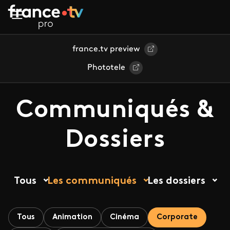
Aller au contenu principal
france.tv preview
Phototele
Communiqués &
Dossiers
Tous
Les communiqués
Les dossiers
Tous
Animation
Cinéma
Corporate