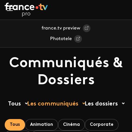
Aller au contenu principal
france.tv preview
Phototele
Communiqués &
Dossiers
Tous
Les communiqués
Les dossiers
Tous
Animation
Cinéma
Corporate