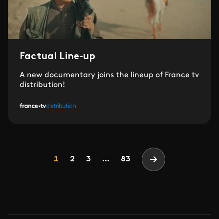
Factual Line-up
A new documentary joins the lineup of France tv
distribution!
Pagination
Page
Page
Page
1
2
3
...
83
Page suivante