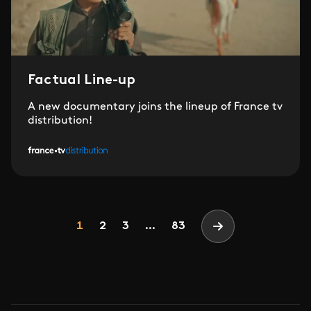
Factual Line-up
A new documentary joins the lineup of France tv
distribution!
Pagination
Page
Page
Page
1
2
3
...
83
Page suivante