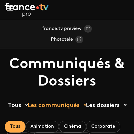
Aller au contenu principal
france.tv preview
Phototele
Communiqués &
Dossiers
Tous
Les communiqués
Les dossiers
Tous
Animation
Cinéma
Corporate