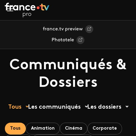
Aller au contenu principal
france.tv preview
Phototele
Communiqués &
Dossiers
Tous
Les communiqués
Les dossiers
Tous
Animation
Cinéma
Corporate