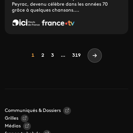
Peyrac, devenu célèbre dans les années 70
grâce à quelques chansons....
Pagination
Page
Page
Page
1
2
3
...
319
Page suivante
Communiqués & Dossiers
Grilles
Médias