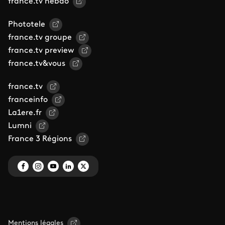
france.tv hebdo
Phototele
france.tv groupe
france.tv preview
france.tv&vous
france.tv
franceinfo
La1ere.fr
Lumni
France 3 Régions
Mentions légales