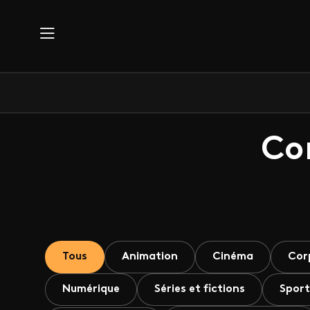
Aller au contenu principal
Co
Tous
Animation
Cinéma
Cor
Numérique
Séries et fictions
Sport