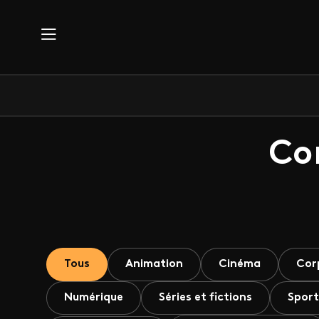
Aller au contenu principal
Co
Tous
Animation
Cinéma
Cor
Numérique
Séries et fictions
Sport