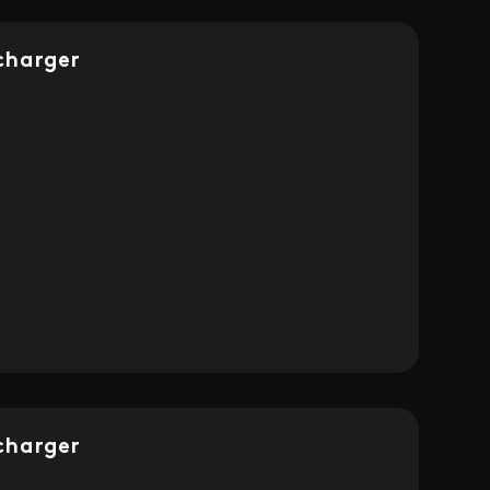
charger
charger