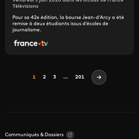
Vendredi 5 juin 2026 dans les locaux de France
Télévisions
Pour sa 42e édition, la bourse Jean-d'Arcy a été
remise à deux étudiants issus d'écoles de
journalisme.
Pagination
Page
Page
Page
1
2
3
...
201
Page suivante
Communiqués & Dossiers