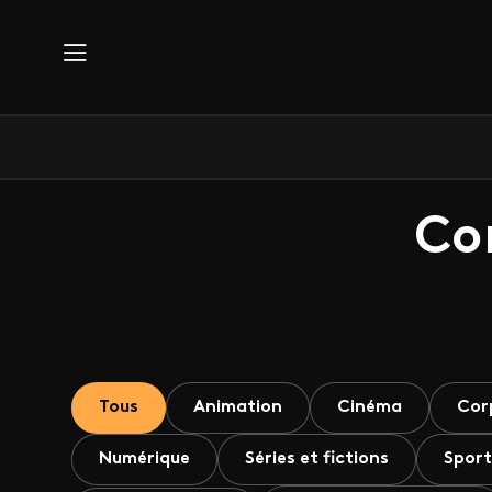
Aller au contenu principal
Co
Tous
Animation
Cinéma
Cor
Numérique
Séries et fictions
Sport