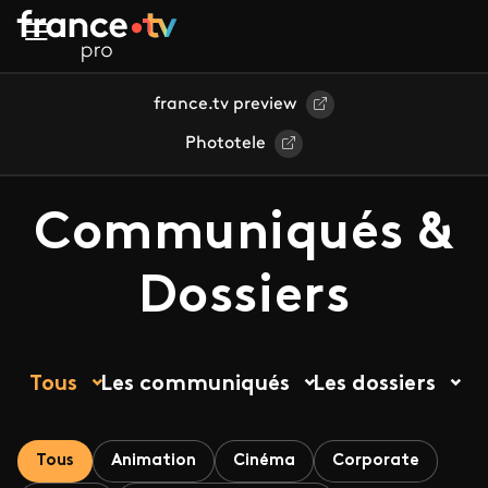
Aller au contenu principal
france.tv preview
Phototele
Communiqués &
Dossiers
Tous
Les communiqués
Les dossiers
Tous
Animation
Cinéma
Corporate