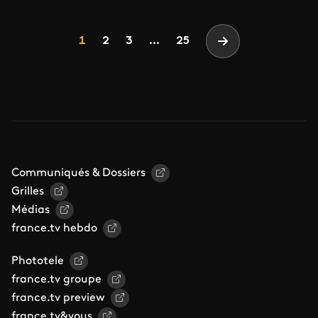
Pagination
Page
Page
Page
1
2
3
...
25
Page suivante
Communiqués & Dossiers
Grilles
Médias
france.tv hebdo
Phototele
france.tv groupe
france.tv preview
france.tv&vous