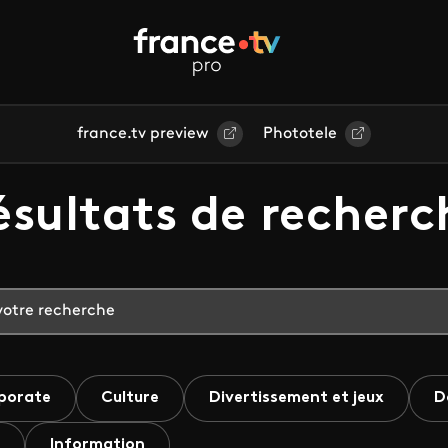
france.tv preview
Phototele
ésultats de recherc
porate
Culture
Divertissement et jeux
D
Information