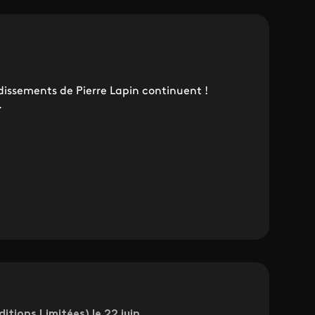
dissements de Pierre Lapin continuent !
.
itions Limitées) le 22 juin