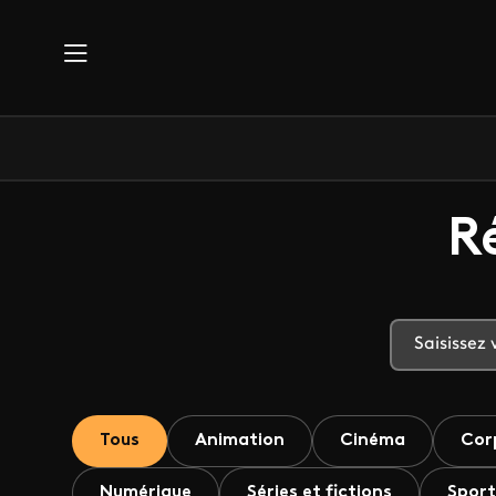
Aller au contenu principal
R
Tous
Animation
Cinéma
Cor
Numérique
Séries et fictions
Sport