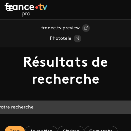
Aller au contenu principal
france.tv preview
Phototele
Résultats de
recherche