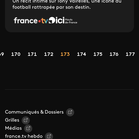
Un récit intime sur Tony Vairelles, une icône du
football rattrapée par son destin.
Pagination
age
Page
Page
Page
Page
Page
Page
Page
Page
69
170
171
172
173
174
175
176
177
Communiqués & Dossiers
Grilles
Médias
france.tv hebdo