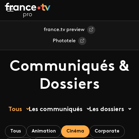
Aller au contenu principal
france.tv preview
Phototele
Communiqués &
Dossiers
Tous
Les communiqués
Les dossiers
Tous
Animation
Cinéma
Corporate