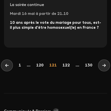
La soirée continue
Mardi 16 mai à partir de 21.10
10 ans après le vote du mariage pour tous, est-
il plus simple d'être homosexuel(le) en France ?
Pagination
Page
Page
Page
1
...
120
121
122
...
130
Page précédente
Pag