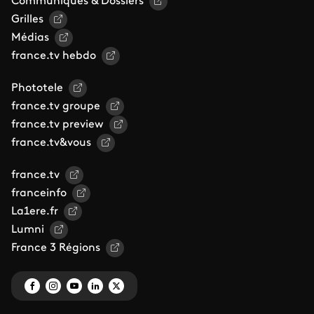
Communiqués & Dossiers
Grilles
Médias
france.tv hebdo
Phototele
france.tv groupe
france.tv preview
france.tv&vous
france.tv
franceinfo
La1ere.fr
Lumni
France 3 Régions