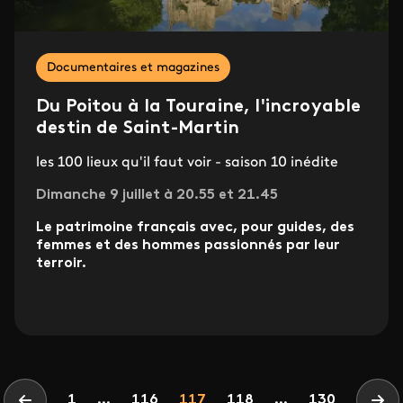
Documentaires et magazines
Du Poitou à la Touraine, l'incroyable
destin de Saint-Martin
les 100 lieux qu'il faut voir - saison 10 inédite
Dimanche 9 juillet à 20.55 et 21.45
Le patrimoine français avec, pour guides, des
femmes et des hommes passionnés par leur
terroir.
Pagination
Page
Page
Page
1
...
116
117
118
...
130