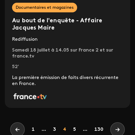
Documentaires et magazines
Au bout de l'enquête - Affaire
Jacques Maire
Rediffusion
Samedi 18 juillet à 14.05 sur France 2 et sur
france.tv
52'
La première émission de faits divers récurrente
en France.
Pagination
Page
Page
Page
1
...
3
4
5
...
130
Page précédente
Page su