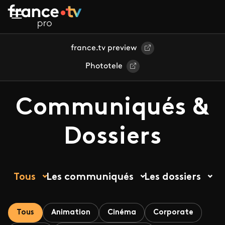
Aller au contenu principal
france.tv preview
Phototele
Communiqués &
Dossiers
Tous
Les communiqués
Les dossiers
Tous
Animation
Cinéma
Corporate