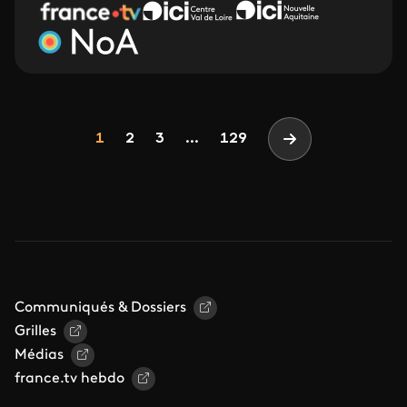
Pagination
Page
Page
Page
1
2
3
...
129
Page suivante
Communiqués & Dossiers
Grilles
Médias
france.tv hebdo