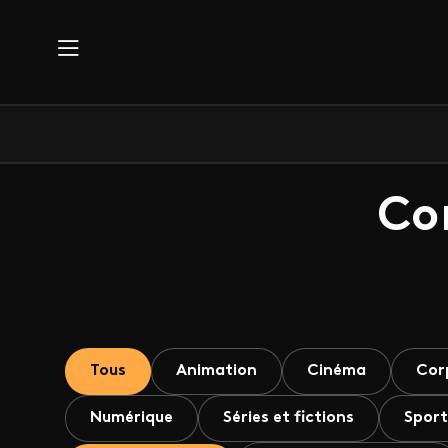
Aller au contenu principal
Co
Tous
Animation
Cinéma
Cor
Numérique
Séries et fictions
Sport