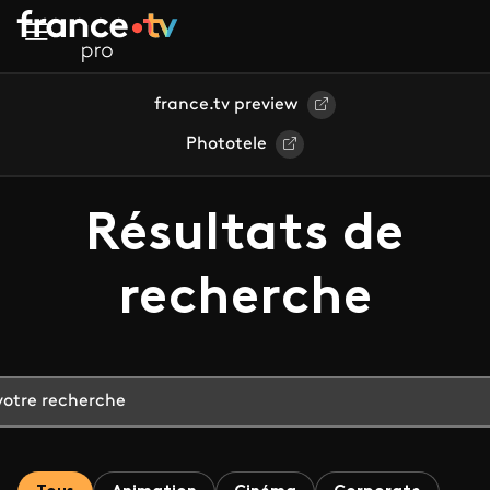
Aller au contenu principal
france.tv preview
Phototele
Résultats de
recherche