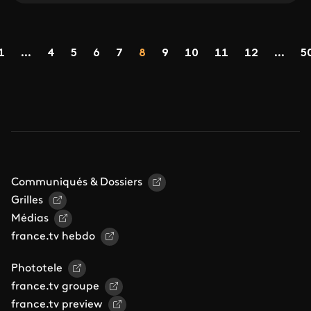
Pagination
Page
Page
Page
Page
Page
Page
Page
Page
Page
1
...
4
5
6
7
8
9
10
11
12
...
5
précédente
Communiqués & Dossiers
Grilles
Médias
france.tv hebdo
Phototele
france.tv groupe
france.tv preview