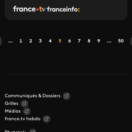
Pagination
Page
Page
Page
Page
Page
Page
Page
Page
Page
...
1
2
3
4
5
6
7
8
9
...
50
ge précédente
Communiqués & Dossiers
Grilles
Médias
france.tv hebdo