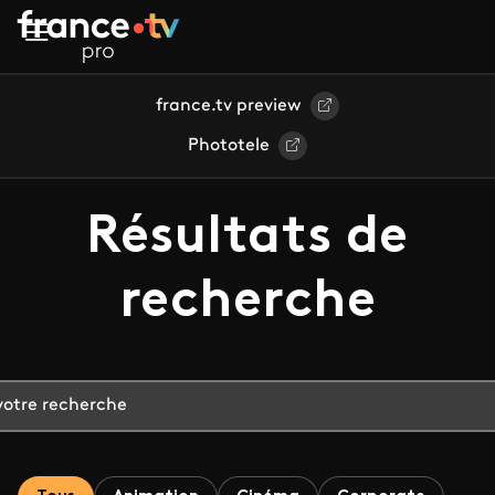
Aller au contenu principal
france.tv preview
Phototele
Résultats de
recherche