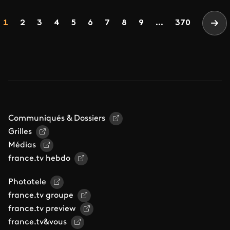
Pagination
Page
Page
Page
Page
Page
Page
Page
Page
Page
1
2
3
4
5
6
7
8
9
...
370
Pag
Communiqués & Dossiers
Grilles
Médias
france.tv hebdo
Phototele
france.tv groupe
france.tv preview
france.tv&vous