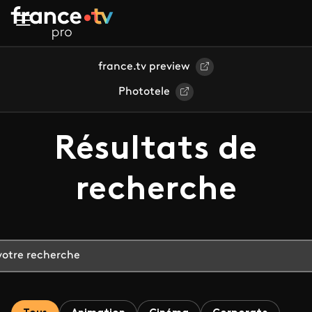
Aller au contenu principal
france.tv preview
Phototele
Résultats de
recherche