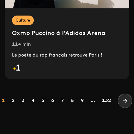
Culture
Oxmo Puccino à l’Adidas Arena
114 min
Le poète du rap français retrouve Paris !
Pagination
Page
Page
Page
Page
Page
Page
Page
Page
Page
1
2
3
4
5
6
7
8
9
...
132
Pag