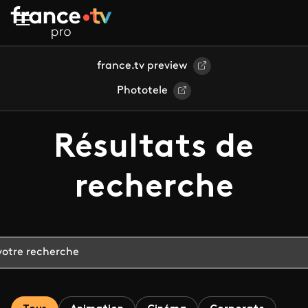
Aller au contenu principal
france.tv preview
Phototele
Résultats de
recherche