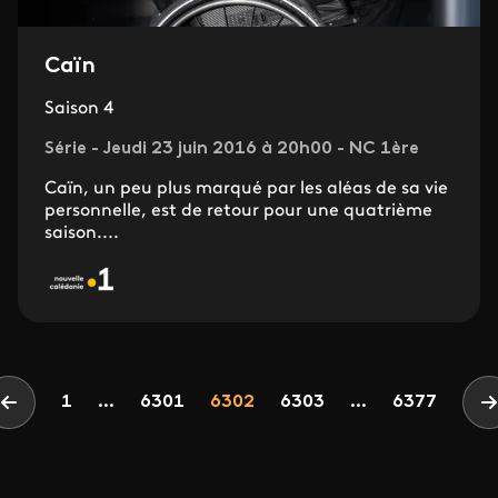
Caïn
Saison 4
Série - Jeudi 23 juin 2016 à 20h00 - NC 1ère
Caïn, un peu plus marqué par les aléas de sa vie
personnelle, est de retour pour une quatrième
saison....
Pagination
Page
Page
Page
1
...
6301
6302
6303
...
6377
Page précédente
P