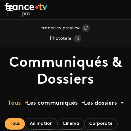
Aller au contenu principal
france.tv preview
Phototele
Communiqués &
Dossiers
Tous
Les communiqués
Les dossiers
Tous
Animation
Cinéma
Corporate