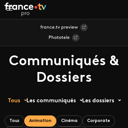
Aller au contenu principal
france.tv preview
Phototele
Communiqués &
Dossiers
Tous
Les communiqués
Les dossiers
Tous
Animation
Cinéma
Corporate