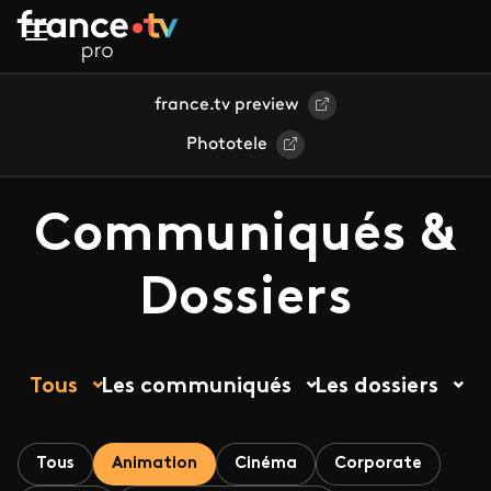
Aller au contenu principal
france.tv preview
Phototele
Communiqués &
Dossiers
Tous
Les communiqués
Les dossiers
Tous
Animation
Cinéma
Corporate