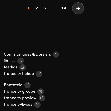
Pagination
Page
Page
Page
1
2
3
...
14
Page suivante
Communiqués & Dossiers
Grilles
Médias
france.tv hebdo
Phototele
france.tv groupe
france.tv preview
france.tv&vous