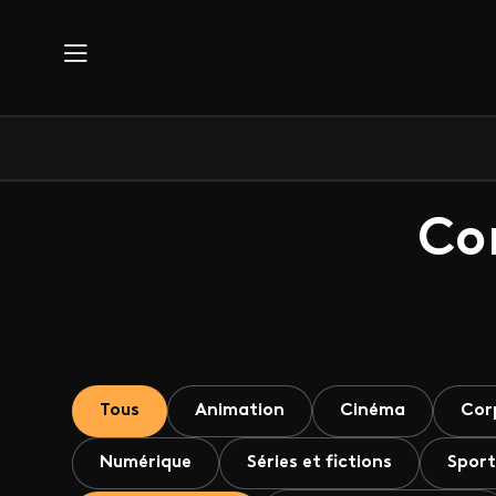
Aller au contenu principal
Co
Tous
Animation
Cinéma
Cor
Numérique
Séries et fictions
Sport