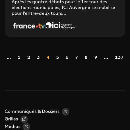
Après les quatre débats pour le 1er tour des
élections municipales, ICI Auvergne se mobilise
pour l'entre-deux tours...
Pagination
Page
Page
Page
Page
Page
Page
Page
Page
Page
...
1
2
3
4
5
6
7
8
9
...
137
ge précédente
Communiqués & Dossiers
Grilles
Médias