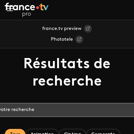
Aller au contenu principal
france.tv preview
Phototele
Résultats de
recherche