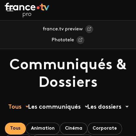
Aller au contenu principal
france.tv preview
Phototele
Communiqués &
Dossiers
Tous
Les communiqués
Les dossiers
Tous
Animation
Cinéma
Corporate