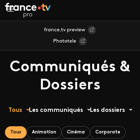
Aller au contenu principal
france.tv preview
Phototele
Communiqués &
Dossiers
Tous
Les communiqués
Les dossiers
Tous
Animation
Cinéma
Corporate