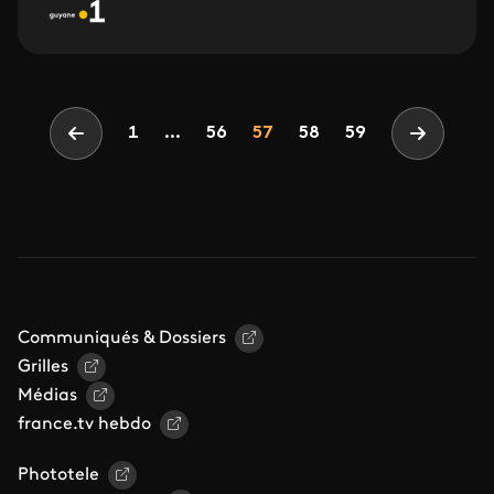
Pagination
Page
Page
Page
1
...
56
57
58
59
Page précédente
Page sui
Communiqués & Dossiers
Grilles
Médias
france.tv hebdo
Phototele