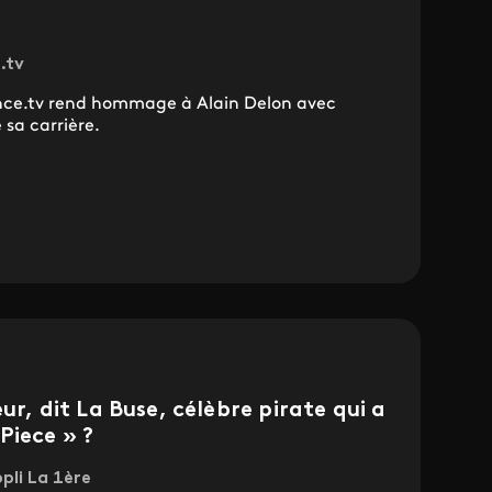
.tv
ance.tv rend hommage à Alain Delon avec
sa carrière.
eur, dit La Buse, célèbre pirate qui a
Piece » ?
ppli La 1ère