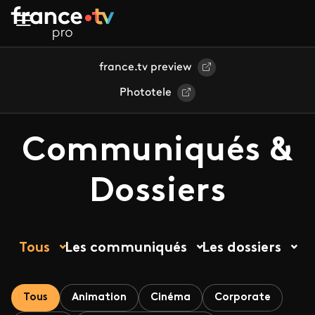
Aller au contenu principal
france.tv preview
Phototele
Communiqués &
Dossiers
Tous
Les communiqués
Les dossiers
Tous
Animation
Cinéma
Corporate