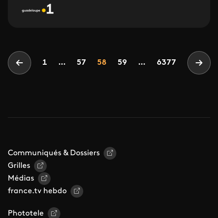
Pagination
Page
Page
Page
1
...
57
58
59
...
6377
Page précédente
Page
Communiqués & Dossiers
Grilles
Médias
france.tv hebdo
Phototele