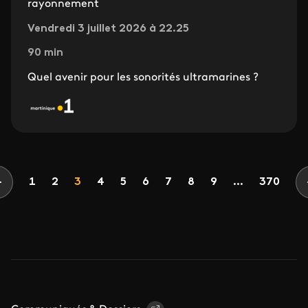
rayonnement
Vendredi 3 juillet 2026 à 22.25
90 min
Quel avenir pour les sonorités ultramarines ?
Pagination
Page
Page
Page
Page
Page
Page
Page
Page
Page
1
2
3
4
5
6
7
8
9
...
370
Page précédente