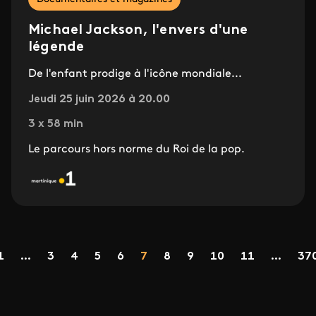
Michael Jackson, l'envers d'une
légende
De l'enfant prodige à l'icône mondiale...
Jeudi 25 juin 2026 à 20.00
3 x 58 min
Le parcours hors norme du Roi de la pop.
Pagination
Page
Page
Page
Page
Page
Page
Page
Page
Page
1
...
3
4
5
6
7
8
9
10
11
...
37
précédente