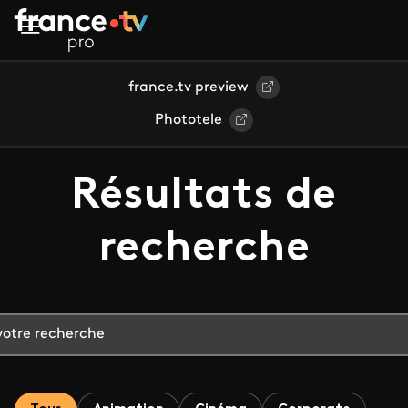
Aller au contenu principal
france.tv preview
Phototele
Résultats de
recherche