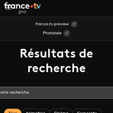
Aller au contenu principal
france.tv preview
Phototele
Résultats de
recherche